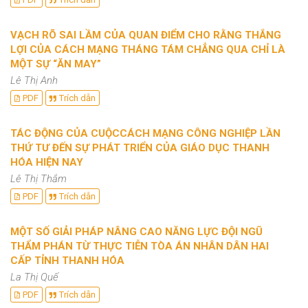
VẠCH RÕ SAI LẦM CỦA QUAN ĐIỂM CHO RẰNG THẮNG
LỢI CỦA CÁCH MẠNG THÁNG TÁM CHẲNG QUA CHỈ LÀ
MỘT SỰ “ĂN MAY”
Lê Thị Anh
PDF
Trích dẫn
TÁC ĐỘNG CỦA CUỘCCÁCH MẠNG CÔNG NGHIỆP LẦN
THỨ TƯ ĐẾN SỰ PHÁT TRIỂN CỦA GIÁO DỤC THANH
HÓA HIỆN NAY
Lê Thị Thắm
PDF
Trích dẫn
MỘT SỐ GIẢI PHÁP NÂNG CAO NĂNG LỰC ĐỘI NGŨ
THẨM PHÁN TỪ THỰC TIỄN TÒA ÁN NHÂN DÂN HAI
CẤP TỈNH THANH HÓA
La Thị Quế
PDF
Trích dẫn