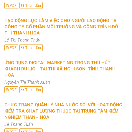
PDF
Trích dẫn
TẠO ĐỘNG LỰC LÀM VIỆC CHO NGƯỜI LAO ĐỘNG TẠI
CÔNG TY CỔ PHẦN MÔI TRƯỜNG VÀ CÔNG TRÌNH ĐÔ
THỊ THANH HÓA
Lê Thị Thanh Thủy
PDF
Trích dẫn
ỨNG DỤNG DIGITAL MARKETING TRONG THU HÚT
KHÁCH DU LỊCH TẠI THỊ XÃ NGHI SƠN, TỈNH THANH
HOÁ
Nguyễn Thị Thanh Xuân
PDF
Trích dẫn
THỰC TRẠNG QUẢN LÝ NHÀ NƯỚC ĐỐI VỚI HOẠT ĐỘNG
KIỂM TRA CHẤT LƯỢNG THUỐC TẠI TRUNG TÂM KIỂM
NGHIỆM THANH HÓA
Lê Thanh Tuấn
PDF
Trích dẫn