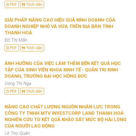
PDF
Trích dẫn
GIẢI PHÁP NÂNG CAO HIỆU QUẢ KINH DOANH CỦA
DOANH NGHIỆP NHỎ VÀ VỪA TRÊN ĐỊA BÀN TỈNH
THANH HOÁ
Đỗ Thị Mẫn
PDF
Trích dẫn
ẢNH HƯỞNG CỦA VIỆC LÀM THÊM ĐẾN KẾT QUẢ HỌC
TẬP CỦA SINH VIÊN KHOA KINH TẾ - QUẢN TRỊ KINH
DOANH, TRƯỜNG ĐẠI HỌC HỒNG ĐỨC
Uông Thị Nga
PDF
Trích dẫn
NÂNG CAO CHẤT LƯỢNG NGUỒN NHÂN LỰC TRONG
CÔNG TY TNHH MTV INVESTCORP LAND THANH HOÁ:
NGHIÊN CỨU TỪ KẾT QUẢ KHẢO SÁT MỨC ĐỘ HÀI LÒNG
CỦA NGƯỜI LAO ĐỘNG
Lê Thọ Quân