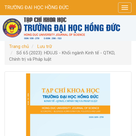
Điều
TRƯỜNG ĐẠI HỌC HỒNG ĐỨC
Toggl
hướng
navig
chính
Nội
dung
chính
Thanh
Trang chủ
Lưu trữ
bên
Số 65 (2023): HDUJS - Khối ngành Kinh tế - QTKD,
Chính trị và Pháp luật