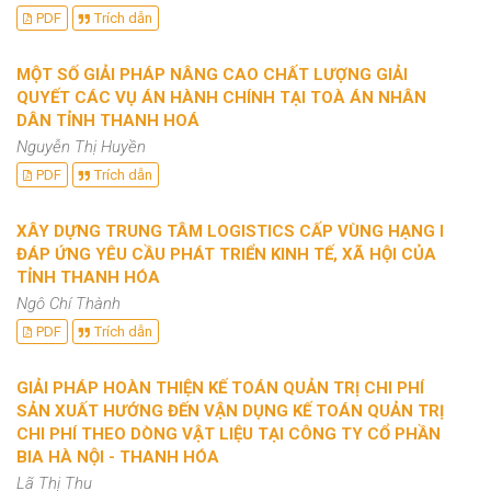
PDF
Trích dẫn
MỘT SỐ GIẢI PHÁP NÂNG CAO CHẤT LƯỢNG GIẢI
QUYẾT CÁC VỤ ÁN HÀNH CHÍNH TẠI TOÀ ÁN NHÂN
DÂN TỈNH THANH HOÁ
Nguyễn Thị Huyền
PDF
Trích dẫn
XÂY DỰNG TRUNG TÂM LOGISTICS CẤP VÙNG HẠNG I
ĐÁP ỨNG YÊU CẦU PHÁT TRIỂN KINH TẾ, XÃ HỘI CỦA
TỈNH THANH HÓA
Ngô Chí Thành
PDF
Trích dẫn
GIẢI PHÁP HOÀN THIỆN KẾ TOÁN QUẢN TRỊ CHI PHÍ
SẢN XUẤT HƯỚNG ĐẾN VẬN DỤNG KẾ TOÁN QUẢN TRỊ
CHI PHÍ THEO DÒNG VẬT LIỆU TẠI CÔNG TY CỔ PHẦN
BIA HÀ NỘI - THANH HÓA
Lã Thị Thu