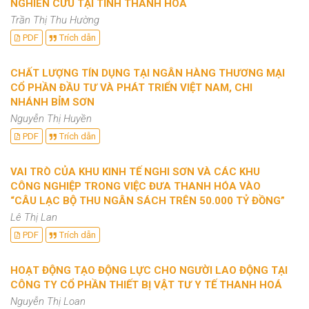
NGHIÊN CỨU TẠI TỈNH THANH HÓA
Trần Thị Thu Hường
PDF
Trích dẫn
CHẤT LƯỢNG TÍN DỤNG TẠI NGÂN HÀNG THƯƠNG MẠI
CỔ PHẦN ĐẦU TƯ VÀ PHÁT TRIỂN VIỆT NAM, CHI
NHÁNH BỈM SƠN
Nguyễn Thị Huyền
PDF
Trích dẫn
VAI TRÒ CỦA KHU KINH TẾ NGHI SƠN VÀ CÁC KHU
CÔNG NGHIỆP TRONG VIỆC ĐƯA THANH HÓA VÀO
“CÂU LẠC BỘ THU NGÂN SÁCH TRÊN 50.000 TỶ ĐỒNG”
Lê Thị Lan
PDF
Trích dẫn
HOẠT ĐỘNG TẠO ĐỘNG LỰC CHO NGƯỜI LAO ĐỘNG TẠI
CÔNG TY CỔ PHẦN THIẾT BỊ VẬT TƯ Y TẾ THANH HOÁ
Nguyễn Thị Loan