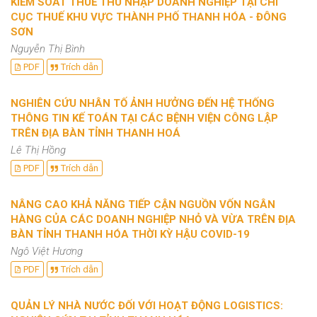
KIỂM SOÁT THUẾ THU NHẬP DOANH NGHIỆP TẠI CHI
CỤC THUẾ KHU VỰC THÀNH PHỐ THANH HÓA - ĐÔNG
SƠN
Nguyễn Thị Bình
PDF
Trích dẫn
NGHIÊN CỨU NHÂN TỐ ẢNH HƯỞNG ĐẾN HỆ THỐNG
THÔNG TIN KẾ TOÁN TẠI CÁC BỆNH VIỆN CÔNG LẬP
TRÊN ĐỊA BÀN TỈNH THANH HOÁ
Lê Thị Hồng
PDF
Trích dẫn
NÂNG CAO KHẢ NĂNG TIẾP CẬN NGUỒN VỐN NGÂN
HÀNG CỦA CÁC DOANH NGHIỆP NHỎ VÀ VỪA TRÊN ĐỊA
BÀN TỈNH THANH HÓA THỜI KỲ HẬU COVID-19
Ngô Việt Hương
PDF
Trích dẫn
QUẢN LÝ NHÀ NƯỚC ĐỐI VỚI HOẠT ĐỘNG LOGISTICS: