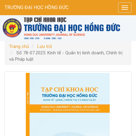
Điều
TRƯỜNG ĐẠI HỌC HỒNG ĐỨC
Toggl
hướng
navig
chính
Nội
dung
chính
Thanh
Trang chủ
Lưu trữ
bên
Số 78-07.2025: Kinh tế - Quản trị kinh doanh, Chính trị
và Pháp luật