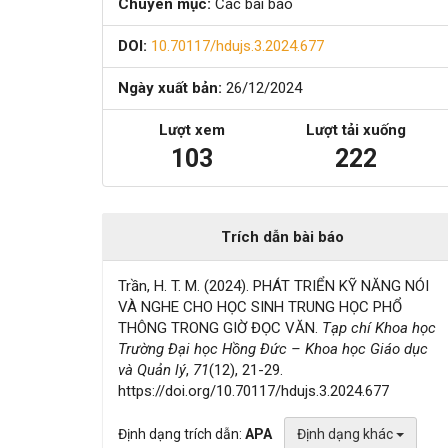
Chuyên mục:
Các bài báo
viết
DOI:
10.70117/hdujs.3.2024.677
Ngày xuất bản:
26/12/2024
Lượt xem
Lượt tải xuống
103
222
Trích dẫn bài báo
Trần, H. T. M. (2024). PHÁT TRIỂN KỸ NĂNG NÓI
VÀ NGHE CHO HỌC SINH TRUNG HỌC PHỔ
THÔNG TRONG GIỜ ĐỌC VĂN.
Tạp chí Khoa học
Trường Đại học Hồng Đức – Khoa học Giáo dục
và Quản lý
,
71
(12), 21-29.
https://doi.org/10.70117/hdujs.3.2024.677
Định dạng trích dẫn:
APA
Định dạng khác