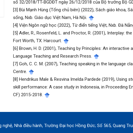
số 32/2018/TT-BGDĐT ngày 26/12/2018 của Bộ trưởng Bộ G
viết
[3] Bùi Mạnh Hùng (Tổng chủ biên) (2022), Sách giáo khoa, Sác
sống, Nxb. Giáo dục Việt Nam, Hà Nội.
[4] Viện Ngôn ngữ học (2022), Từ điển tiếng Việt, Nxb. Đà Nẵ
[5] Adler, R., Rosenfeld, L. and Proctor, R. (2001), Interplay:
Fort Worth, TX: Harcourt.
[6] Brown, H. D. (2001), Teaching by Principles: An interactive
Language Teaching and Research Press.
[7] Goh, C. C. M. (2007), Teaching speaking in the language
Centre.
[8] Hendrikus Male & Resvina Imelda Pardede (2019), Using sto
skill performance: A case study in Indonesia, in Proceeding 
CF) 2015-2018.
ông nghệ, Nhà điều hành, Trường Đại học Hồng Đức; Số 565, Quang T