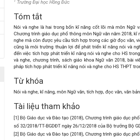
1
Trường Đại học Hồng Đức
Tóm tắt
Nội
Nói và nghe là hai trong bốn kĩ năng cốt lõi mà môn Ngữ v
dung
Chương trình giáo dục phổ thông môn Ngữ văn năm 2018, kĩ n
nghe mà còn được yêu cầu tích hợp trong các giờ đọc văn, vi
chính
cũng là môi trường thuận lợi để phát triển kĩ năng nói và 
đến việc tích hợp phát triển kĩ năng nói và nghe cho HS trong
của
và nghe, chương trình, sách giáo khoa Ngữ văn 2018, bài viế
pháp tích hợp phát triển kĩ năng nói và nghe cho HS THPT tro
bài
Từ khóa
viết
Nói và nghe, kĩ năng, môn Ngữ văn, tích hợp, đọc văn, văn bản
Tài liệu tham khảo
Chi
[1] Bộ Giáo dục và Đào tạo (2018), Chương trình giáo dục p
tiết
số 32/2018/TT-BGDĐT ngày 26/12/2018 của Bộ trưởng Bộ G
bài
[2] Bộ Giáo dục và Đào tạo (2018), Chương trình giáo dục p