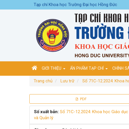
Điều
Tạp chí Khoa học Trường Đại học Hồng Đức
hướng
chính
Nội
dung
chính
Thanh
bên
GIỚI THIỆU
ẤN PHẨM TẠP CHÍ
CHÍNH S
Trang chủ
Lưu trữ
Số 71C-12.2024: Khoa họ
Thanh
PDF
bên
Số xuất bản:
Số 71C-12.2024: Khoa học Giáo dục
và Quản lý
bài