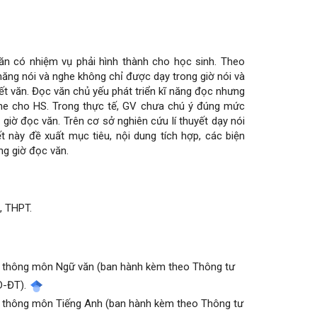
ăn có nhiệm vụ phải hình thành cho học sinh. Theo
ăng nói và nghe không chỉ được dạy trong giờ nói và
ết văn. Đọc văn chủ yếu phát triển kĩ năng đọc nhưng
nghe cho HS. Trong thực tế, GV chưa chú ý đúng mức
 giờ đọc văn. Trên cơ sở nghiên cứu lí thuyết dạy nói
t này đề xuất mục tiêu, nội dung tích hợp, các biện
ng giờ đọc văn.
, THPT.
hổ thông môn Ngữ văn (ban hành kèm theo Thông tư
D-ĐT).
hổ thông môn Tiếng Anh (ban hành kèm theo Thông tư