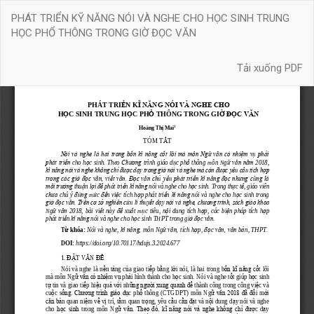
Quay
PHÁT TRIỂN KỸ NĂNG NÓI VÀ NGHE CHO HỌC SINH TRUNG
trở
HỌC PHỔ THÔNG TRONG GIỜ ĐỌC VĂN
lại
chi
Tải xuống
tiết
Tải xuống PDF
bài
báo