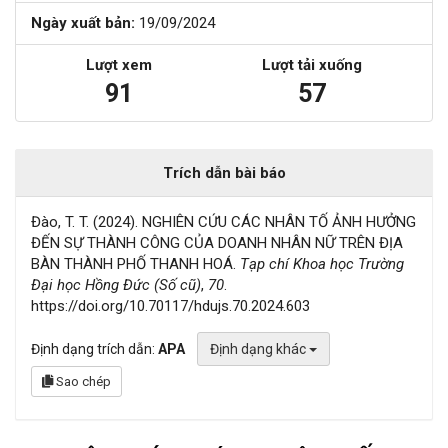
Ngày xuất bản:
19/09/2024
Lượt xem
Lượt tải xuống
91
57
Trích dẫn bài báo
Đào, T. T. (2024). NGHIÊN CỨU CÁC NHÂN TỐ ẢNH HƯỞNG
ĐẾN SỰ THÀNH CÔNG CỦA DOANH NHÂN NỮ TRÊN ĐỊA
BÀN THÀNH PHỐ THANH HOÁ.
Tạp chí Khoa học Trường
Đại học Hồng Đức (Số cũ)
,
70
.
https://doi.org/10.70117/hdujs.70.2024.603
Định dạng trích dẫn:
APA
Định dạng khác
Sao chép