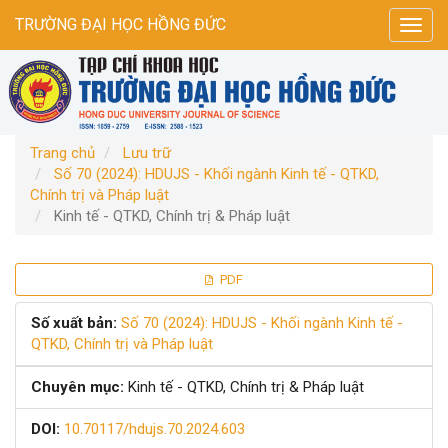
Điều
TRƯỜNG ĐẠI HỌC HỒNG ĐỨC
Toggl
hướng
navig
chính
Nội
dung
chính
Thanh
Trang chủ
Lưu trữ
bên
Số 70 (2024): HDUJS - Khối ngành Kinh tế - QTKD,
Chính trị và Pháp luật
Kinh tế - QTKD, Chính trị & Pháp luật
Thanh
PDF
bên
Số xuất bản:
Số 70 (2024): HDUJS - Khối ngành Kinh tế -
QTKD, Chính trị và Pháp luật
bài
Chuyên mục:
Kinh tế - QTKD, Chính trị & Pháp luật
viết
DOI:
10.70117/hdujs.70.2024.603