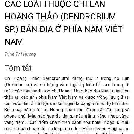
CÁC LOÀI THUỘC CHI LAN
HOÀNG THẢO (DENDROBIUM
SP.) BẢN ĐỊA Ở PHÍA NAM VIỆT
NAM
Trịnh Thị Hương
Tóm tắt
Nội
Chi Hoàng Thảo (Dendrobium) đứng thứ 2 trong họ Lan
dung
(Orchidaceae) về số lượng và có giá trị kinh tế cao. Trong 16
mẫu các loài lan thuộc chi Hoàng Thảo bản địa khác nhau thu
chính
thập tại các tỉnh phía Nam Việt Nam và được trồng, lưu giữ tại
các vườn lan ở Hà Nội, đã đánh giá đa dạng ở mức độ hình thái.
của
Kết quả, các loài lan Hoàng Thảo thu được rất đa dạng và
phong phú. Màu sắc hoa đa dạng: màu trắng, vàng nhạt, vàng,
bài
vàng đậm...; các đốm chấm trên cánh hoa nhiều hoặc ít, màu
nâu, đỏ nâu hoặc đỏ, có lông, có u lồi... Điều này có ý nghĩa lớn
viết