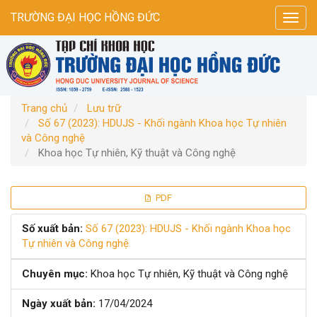
Điều
TRƯỜNG ĐẠI HỌC HỒNG ĐỨC
Toggl
hướng
navig
chính
Nội
dung
chính
Thanh
Trang chủ
Lưu trữ
bên
Số 67 (2023): HDUJS - Khối ngành Khoa học Tự nhiên
và Công nghệ
Khoa học Tự nhiên, Kỹ thuật và Công nghệ
Thanh
PDF
bên
Số xuất bản:
Số 67 (2023): HDUJS - Khối ngành Khoa học
Tự nhiên và Công nghệ
bài
Chuyên mục:
Khoa học Tự nhiên, Kỹ thuật và Công nghệ
viết
Ngày xuất bản:
17/04/2024