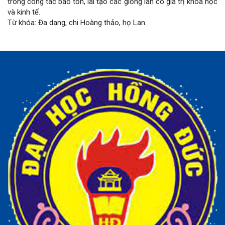
trong công tác bảo tồn, lai tạo các giống lan có giá trị khoa học
và kinh tế.
Từ khóa: Đa dạng, chi Hoàng thảo, họ Lan.
Chi
tiết
bài
viết