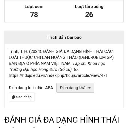
Lượt xem
Lượt tải xuống
78
26
Trích dẫn bài báo
Trịnh, T. H. (2024). ĐÁNH GIÁ ĐA DẠNG HÌNH THÁI CÁC
LOÀI THUỘC CHI LAN HOÀNG THẢO (DENDROBIUM SP.)
BẢN ĐỊA Ở PHÍA NAM VIỆT NAM.
Tạp chí Khoa học
Trường Đại học Hồng Đức (Số cũ)
,
67
.
https://hdujs.edu.vn/index.php/hdujs/article/view/471
Định dạng trích dẫn:
APA
Định dạng khác
Sao chép
ĐÁNH GIÁ ĐA DẠNG HÌNH THÁI