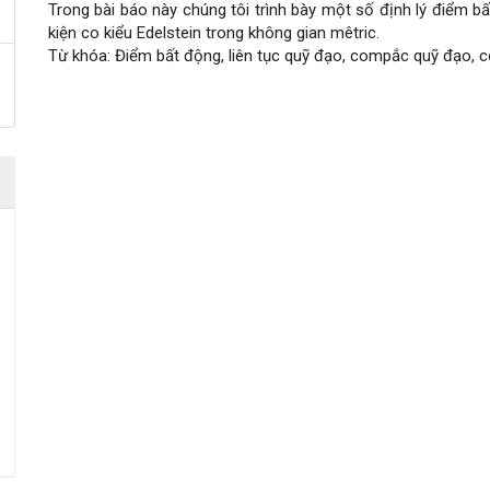
Trong bài báo này chúng tôi trình bày một số định lý điểm b
dung
kiện co kiểu Edelstein trong không gian mêtric.
Từ khóa: Điểm bất động, liên tục quỹ đạo, compắc quỹ đạo, 
chính
Chi
của
tiết
bài
bài
viết
viết