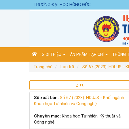
Điều
TRƯỜNG ĐẠI HỌC HỒNG ĐỨC
hướng
chính
Nội
dung
chính
Thanh
bên
GIỚI THIỆU
ẤN PHẨM TẠP CHÍ
THÔNG T
Trang chủ
Lưu trữ
Số 67 (2023): HDUJS - 
Thanh
PDF
bên
Số xuất bản:
Số 67 (2023): HDUJS - Khối ngành
Khoa học Tự nhiên và Công nghệ
bài
Chuyên mục:
Khoa học Tự nhiên, Kỹ thuật và
viết
Công nghệ