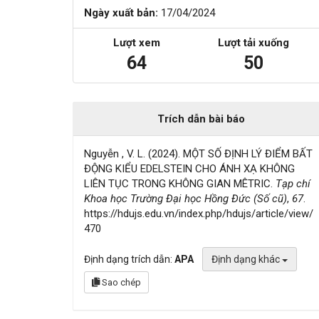
Ngày xuất bản:
17/04/2024
Lượt xem
Lượt tải xuống
64
50
Trích dẫn bài báo
Nguyễn , V. L. (2024). MỘT SỐ ĐỊNH LÝ ĐIỂM BẤT
ĐỘNG KIỂU EDELSTEIN CHO ÁNH XẠ KHÔNG
LIÊN TỤC TRONG KHÔNG GIAN MÊTRIC.
Tạp chí
Khoa học Trường Đại học Hồng Đức (Số cũ)
,
67
.
https://hdujs.edu.vn/index.php/hdujs/article/view/
470
Định dạng trích dẫn:
APA
Định dạng khác
Sao chép