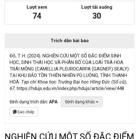
Lượt xem
Lượt tải xuống
74
30
Trích dẫn bài báo
Đỗ, T. H. (2024). NGHIÊN CỨU MỘT SỐ ĐẶC ĐIỂM SINH
HỌC, SINH THÁI HỌC VÀ PHÂN BỐ CỦA LOÀI TRÀ HOA
TRÁI MỎNG (CAMELLIA PLEUROCARPA (GAGNEP.) SEALY)
TẠI KHU BẢO TỒN THIÊN NHIÊN PÙ LUÔNG, TỈNH THANH
HOÁ.
Tạp chí Khoa học Trường Đại học Hồng Đức (Số cũ)
,
67
. https://hdujs.edu.vn/index.php/hdujs/article/view/448
Định dạng trích dẫn:
APA
Định dạng khác
Sao chép
NGHIÊN CỨU MỘT SỐ ĐẶC ĐIỂM