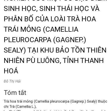
SINH HỌC, SINH THÁI HỌC VÀ
PHÂN BỐ CỦA LOÀI TRÀ HOA
TRÁI MỎNG (CAMELLIA
PLEUROCARPA (GAGNEP.)
SEALY) TẠI KHU BẢO TỒN THIÊN
NHIÊN PÙ LUÔNG, TỈNH THANH
HOÁ
Đỗ Thị Hải
Tóm tắt
Nội
Trà hoa trái mỏng (Camellia pleurocarpa (Gagnep.) Sealy) thuộc
dung
chi Trà (Camellia L.),