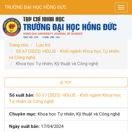
Điều
TRƯỜNG ĐẠI HỌC HỒNG ĐỨC
Toggl
hướng
navig
chính
Nội
dung
chính
Thanh
Trang chủ
Lưu trữ
bên
Số 67 (2023): HDUJS - Khối ngành Khoa học Tự nhiên
và Công nghệ
Khoa học Tự nhiên, Kỹ thuật và Công nghệ
Thanh
PDF
bên
Số xuất bản:
Số 67 (2023): HDUJS - Khối ngành Khoa học
Tự nhiên và Công nghệ
bài
Chuyên mục:
Khoa học Tự nhiên, Kỹ thuật và Công nghệ
viết
Ngày xuất bản:
17/04/2024