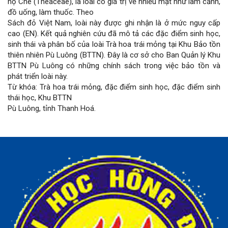
họ Chè (Theaceae), là loài có giá trị về nhiều mặt như làm cảnh,
chính
đồ uống, làm thuốc. Theo
Sách đỏ Việt Nam, loài này được ghi nhận là ở mức nguy cấp
của
cao (EN). Kết quả nghiên cứu đã mô tả các đặc điểm sinh học,
sinh thái và phân bố của loài Trà hoa trái mỏng tại Khu Bảo tồn
bài
thiên nhiên Pù Luông (BTTN). Đây là cơ sở cho Ban Quản lý Khu
BTTN Pù Luông có những chính sách trong việc bảo tồn và
viết
phát triển loài này.
Từ khóa: Trà hoa trái mỏng, đặc điểm sinh học, đặc điểm sinh
thái học, Khu BTTN
Pù Luông, tỉnh Thanh Hoá.
Chi
tiết
bài
viết