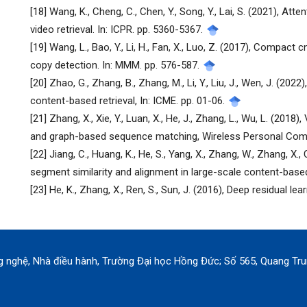
[18] Wang, K., Cheng, C., Chen, Y., Song, Y., Lai, S. (2021), At
video retrieval. In: ICPR. pp. 5360-5367.
[19] Wang, L., Bao, Y., Li, H., Fan, X., Luo, Z. (2017), Compact
copy detection. In: MMM. pp. 576-587.
[20] Zhao, G., Zhang, B., Zhang, M., Li, Y., Liu, J., Wen, J. (20
content-based retrieval, In: ICME. pp. 01-06.
[21] Zhang, X., Xie, Y., Luan, X., He, J., Zhang, L., Wu, L. (20
and graph-based sequence matching, Wireless Personal Com
[22] Jiang, C., Huang, K., He, S., Yang, X., Zhang, W., Zhang, X., 
segment similarity and alignment in large-scale content-based
[23] He, K., Zhang, X., Ren, S., Sun, J. (2016), Deep residual l
ông nghệ, Nhà điều hành, Trường Đại học Hồng Đức; Số 565, Quang T