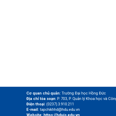
Cơ quan chủ quản:
Trường Đại học Hồng Đức
Địa chỉ tòa soạn
: P. 703, P. Quản lý Khoa học và C
Điện thoại
: (0237).3.910.211
E-mail:
tapchikhhd@hdu.edu.vn
Website:
https://hdujs.edu.vn