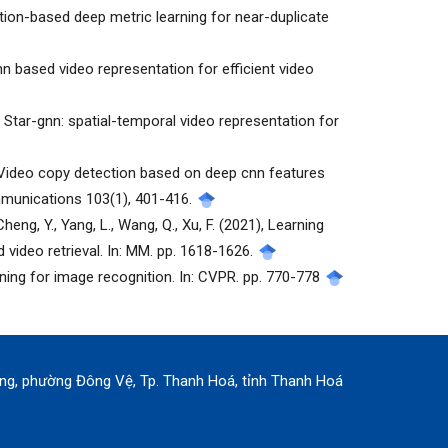
tention-based deep metric learning for near-duplicate
 cnn based video representation for efficient video
22), Star-gnn: spatial-temporal video representation for
18), Video copy detection based on deep cnn features
munications 103(1), 401-416.
Cheng, Y., Yang, L., Wang, Q., Xu, F. (2021), Learning
 video retrieval. In: MM. pp. 1618-1626.
earning for image recognition. In: CVPR. pp. 770-778
rung, phường Đông Vệ, Tp. Thanh Hoá, tỉnh Thanh Hoá