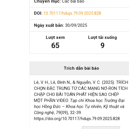
Chuyên mục:
Các bài báo
viết
DOI:
10.70117/hdujs.79.09.2025.828
Ngày xuất bản:
30/09/2025
Lượt xem
Lượt tải xuống
65
9
Trích dẫn bài báo
Lê, V. H., Lê, Đình N., & Nguyễn, V. C. (2025). TRÍCH
CHỌN ĐẶC TRƯNG TỪ CÁC MẠNG NƠ-RON TÍCH
CHẬP CHO BÀI TOÁN PHÁT HIỆN SAO CHÉP
MỘT PHẦN VIDEO.
Tạp chí Khoa học Trường Đại
học Hồng Đức – Khoa học Tự nhiên, Kỹ thuật và
Công nghệ
,
79
(09), 32-39.
https://doi.org/10.70117/hdujs.79.09.2025.828