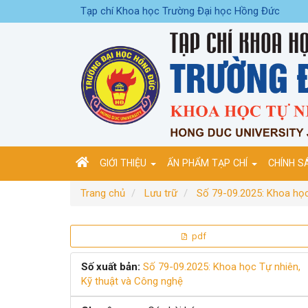
Điều
Tạp chí Khoa học Trường Đại học Hồng Đức
hướng
chính
Nội
dung
chính
Thanh
bên
GIỚI THIỆU
ẤN PHẨM TẠP CHÍ
CHÍNH S
Trang chủ
Lưu trữ
Số 79-09.2025: Khoa học
Thanh
pdf
bên
Số xuất bản:
Số 79-09.2025: Khoa học Tự nhiên,
Kỹ thuật và Công nghệ
bài