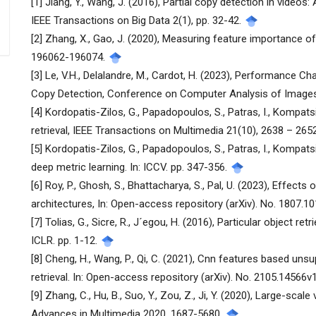
[1] Jiang, Y., Wang, J. (2016), Partial copy detection in vide
tiết
IEEE Transactions on Big Data 2(1), pp. 32-42.
bài
[2] Zhang, X., Gao, J. (2020), Measuring feature importance o
196062-196074.
viết
[3] Le, V.H., Delalandre, M., Cardot, H. (2023), Performance C
Copy Detection, Conference on Computer Analysis of Images
[4] Kordopatis-Zilos, G., Papadopoulos, S., Patras, I., Kompatsia
retrieval, IEEE Transactions on Multimedia 21(10), 2638 – 265
[5] Kordopatis-Zilos, G., Papadopoulos, S., Patras, I., Kompatsi
deep metric learning. In: ICCV. pp. 347-356.
[6] Roy, P., Ghosh, S., Bhattacharya, S., Pal, U. (2023), Effec
architectures, In: Open-access repository (arXiv). No. 1807.1
[7] Tolias, G., Sicre, R., J´egou, H. (2016), Particular object ret
ICLR. pp. 1-12.
[8] Cheng, H., Wang, P., Qi, C. (2021), Cnn features based uns
retrieval. In: Open-access repository (arXiv). No. 2105.14566v
[9] Zhang, C., Hu, B., Suo, Y., Zou, Z., Ji, Y. (2020), Large-scal
Advances in Multimedia 2020, 1687-5680.