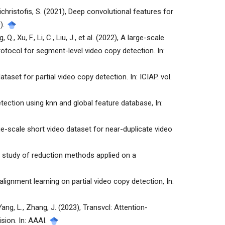
tzichristofis, S. (2021), Deep convolutional features for
).
 Q., Xu, F., Li, C., Liu, J., et al. (2022), A large-scale
tocol for segment-level video copy detection. In:
dataset for partial video copy detection. In: ICIAP. vol.
 detection using knn and global feature database, In:
 A large-scale short video dataset for near-duplicate video
ve study of reduction methods applied on a
d alignment learning on partial video copy detection, In:
., Yang, L., Zhang, J. (2023), Transvcl: Attention-
sion. In: AAAI.