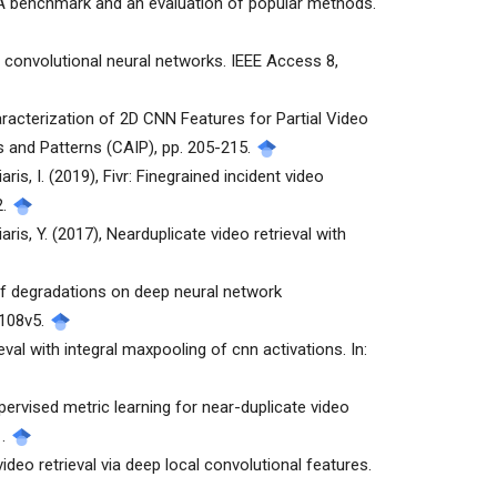
os: A benchmark and an evaluation of popular methods.
f convolutional neural networks. IEEE Access 8,
haracterization of 2D CNN Features for Partial Video
 and Patterns (CAIP), pp. 205-215.
ris, I. (2019), Fivr: Finegrained incident video
2.
aris, Y. (2017), Nearduplicate video retrieval with
ts of degradations on deep neural network
0108v5.
rieval with integral maxpooling of cnn activations. In:
upervised metric learning for near-duplicate video
1.
e video retrieval via deep local convolutional features.