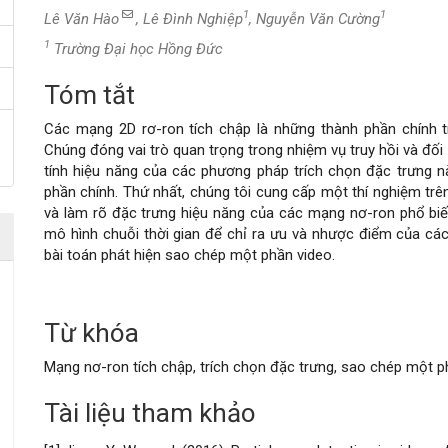
1
1
Lê Văn Hào
, Lê Đình Nghiệp
, Nguyễn Văn Cường
1
Trường Đại học Hồng Đức
Tóm tắt
Nội
Các mạng 2D rơ-ron tích chập là những thành phần chính t
dung
Chúng đóng vai trò quan trọng trong nhiệm vụ truy hồi và đối 
tính hiệu năng của các phương pháp trích chọn đặc trưng n
chính
phần chính. Thứ nhất, chúng tôi cung cấp một thí nghiệm trê
và làm rõ đặc trưng hiệu năng của các mạng nơ-ron phổ biế
của
mô hình chuỗi thời gian để chỉ ra ưu và nhược điểm của các
bài toán phát hiện sao chép một phần video.
bài
viết
Từ khóa
Mạng nơ-ron tích chập, trích chọn đặc trưng, sao chép một p
Tài liệu tham khảo
Chi