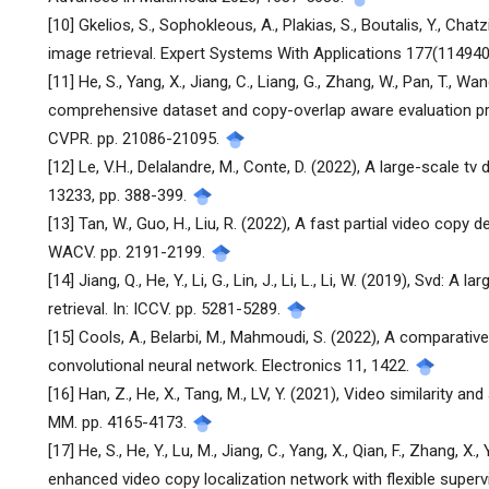
[10] Gkelios, S., Sophokleous, A., Plakias, S., Boutalis, Y., Cha
image retrieval. Expert Systems With Applications 177(114940
[11] He, S., Yang, X., Jiang, C., Liang, G., Zhang, W., Pan, T., Wang,
comprehensive dataset and copy-overlap aware evaluation pro
CVPR. pp. 21086-21095.
[12] Le, V.H., Delalandre, M., Conte, D. (2022), A large-scale tv 
13233, pp. 388-399.
[13] Tan, W., Guo, H., Liu, R. (2022), A fast partial video copy
WACV. pp. 2191-2199.
[14] Jiang, Q., He, Y., Li, G., Lin, J., Li, L., Li, W. (2019), Svd:
retrieval. In: ICCV. pp. 5281-5289.
[15] Cools, A., Belarbi, M., Mahmoudi, S. (2022), A comparati
convolutional neural network. Electronics 11, 1422.
[16] Han, Z., He, X., Tang, M., LV, Y. (2021), Video similarity an
MM. pp. 4165-4173.
[17] He, S., He, Y., Lu, M., Jiang, C., Yang, X., Qian, F., Zhang, X
enhanced video copy localization network with flexible supervi