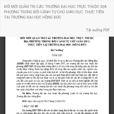
Quay
ĐỔI MỚI QUẢN TRỊ CÁC TRƯỜNG ĐẠI HỌC TRỰC THUỘC ĐỊA
trở
PHƯƠNG TRONG BỐI CẢNH TỰ CHỦ GIÁO DỤC: THỰC TIỄN
lại
TẠI TRƯỜNG ĐẠI HỌC HỒNG ĐỨC
chi
tiết
Tải xuống
bài
Tải xuống PDF
báo