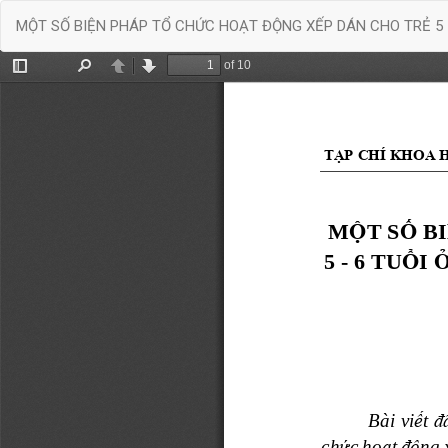
Quay
MỘT SỐ BIỆN PHÁP TỔ CHỨC HOẠT ĐỘNG XẾP DÁN CHO TRẺ 
trở
lại
chi
tiết
bài
báo