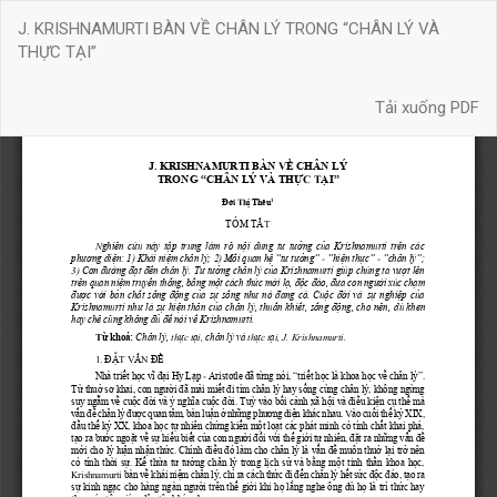
Quay
J. KRISHNAMURTI BÀN VỀ CHÂN LÝ TRONG “CHÂN LÝ VÀ
trở
THỰC TẠI”
lại
chi
Tải xuống
tiết
Tải xuống PDF
bài
báo