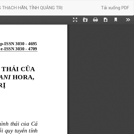
Tải xuống
G THẠCH HÃN, TỈNH QUẢNG TRỊ
Tải xuống PDF