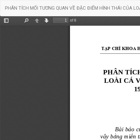
Quay
PHÂN TÍCH MỐI TƯƠNG QUAN VỀ ĐẶC ĐIỂM HÌNH THÁI CỦA LOÀ
trở
lại
chi
tiết
bài
báo