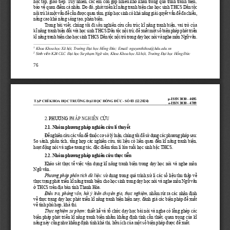
học tập, giao tiếp. Tuy nhiên, các em còn gặp nhiều khó khăn trong quá trình tranh biện, 
bảo vệ
quan điểm cá nhân
. Do đó, phát triển k
ĩ
năng tranh biện cho 
học sinh
THCS Dân tộc 
nội trú là một vấn đề cần được quan tâm, giúp 
học sinh
có khả năng giải quyết vấn đề đa chiều
, 
nâng cao khả năng sáng tạo, phản biện.
Trong bài viết, chúng tôi đi sâu nghiên cứu cấu trúc k
ĩ
năng tranh biện, vai trò của 
k
ĩ
năng tranh biện đối với 
học sinh
THCS Dân tộc nội trú; đề xuất một số biện pháp phát triển
k
ĩ
năng tranh biện cho 
học sinh
THCS Dân tộc nội trú trong dạy học nói và nghe môn Ngữ văn.
1
Khoa Khoa học Xã hội, Trường Đại học Hồng Đức; Email: nguyenthihoa@hdu.edu.vn
2
Sinh viên 
K24 CLC
Đại học Sư phạm Ngữ văn
, Khoa Khoa học Xã hội, Trường Đại học Hồng Đức
76
p
-
ISSN 3030 
-
4695
TẠP CHÍ KHOA HỌ
C TRƯỜNG ĐẠI HỌC HỒNG ĐỨC 
-
SỐ 
03 (12
.2024
)
e
-
ISSN 3030 
-
4709
2.
PHƯƠNG
PHÁP
NGHIÊN
C
Ứ
U
2.1. Nhóm phương pháp nghiên c
ứ
u lí thuy
ế
t
Để nghiên cứu các vấn đề thuộc cơ sở lý luận, chúng tôi đã sử dụng các phương pháp sau:
So sánh, phân tích, tổng hợp các nghiên cứu, tài liệu có liên quan đến kĩ năng tranh biện, 
hoạt động nói và nghe tương tác, đặc điểm tâm lí lứa tuổi 
học sinh
bậc THCS.
2.2. Nhóm phương pháp nghiên c
ứ
u th
ự
c ti
ễ
n
Khảo sát thực tế việc vận dụng kĩ năng tranh biện trong dạy học nói và nghe môn 
Ngữ văn.
Phương pháp phân tích dữ liệu:
sử dụng trong quá trình xử lí các số liệu thu thập về 
thực trạng phát
triển kĩ năng tranh biện cho 
học sinh
trong dạy học nói và nghe môn Ngữ văn
ở THCS trên địa bàn tỉnh Thanh Hóa.
Điều tra, phỏng vấn, hỏi ý kiến chuyên gia, thực nghiệm
, nhằm rút ra các nhận định 
về thực trạng dạy học phát triển kĩ 
năng tranh biện hiện nay, đánh giá các biện pháp đề xuất 
về tính phù hợp, khả thi.
Thực nghiệm sư phạm
: thiết kế và tổ chức dạy học bài nói và nghe có lồng ghép các 
biện pháp phát triển kĩ năng tranh biện nhằm khẳng định tính cần thiết, quan trọng của kĩ 
năng này cũng như khẳng định tính khả thi, hữu ích của một số biện pháp được đề xuất.