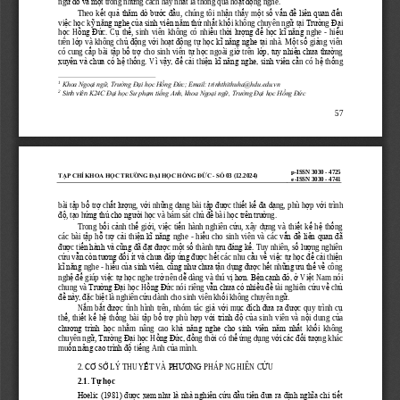
ng
ữ
đó và m
ộ
t trong nh
ữ
ng cách hay nh
ấ
t là thông qua ho
ạ
t đ
ộ
ng nghe. 
Theo  k
ế
t  qu
ả
thăm dò bư
ớ
c đ
ầ
u,  chúng  tôi  nh
ậ
n  th
ấ
y  m
ộ
t  s
ố
v
ấ
n đ
ề
liên quan đ
ế
n 
vi
ệ
c h
ọ
c k
ỹ
năng nghe c
ủ
a sinh viên năm th
ứ
nh
ấ
t kh
ố
i không chuyên ng
ữ
t
ạ
i 
Trư
ờ
ng 
Đ
ạ
i 
ọ
ồ
ng Đ
ứ
ụ
ể
ề
ờ
i lư
ợ
ng đ
ể
ọ
c kĩ năng 
ể
h
c  H
c.  C
th
,  sinh  viên  không  có  nhi
u  th
h
nghe 
-
hi
u 
trên l
ớ
p và không ch
ủ
đ
ộ
ng v
ớ
i ho
ạ
t đ
ộ
ng t
ự
h
ọ
c kĩ năng nghe t
ạ
i nhà. M
ộ
t s
ố
gi
ả
ng viên 
có cung c
ấ
p bài t
ậ
p b
ổ
tr
ợ
cho sinh viên t
ự
h
ọ
c ngoài gi
ờ
trên l
ớ
p, tuy nhiên chưa thư
ờ
ng 
xuyên và chưa có h
ệ
th
ố
ng. Vì  v
ậ
y, đ
ể
c
ả
i  thi
ệ
n kĩ năng nghe, sinh viên c
ầ
n  có  h
ệ
th
ố
ng 
1
Khoa Ngoại ngữ, Trường Đại học
Hồng Đức; Email: trinhthithuha@hdu.edu.vn
2
Sinh viên 
K24C Đại học Sư phạm tiếng Anh, 
k
hoa Ngoại ngữ, Trường Đại học Hồng Đức
57
p
-
ISSN 3030 
-
4725
TẠP CHÍ KHOA HỌ
C TRƯỜNG ĐẠI HỌC HỒNG ĐỨC 
-
SỐ
03 (12.2024)
e
-
ISSN 3030 
-
4741
bài t
ậ
p b
ổ
tr
ợ
ch
ấ
t lư
ợ
ng, v
ớ
i nh
ữ
ng d
ạ
ng bài t
ậ
p đư
ợ
c thi
ế
t k
ế
đa d
ạ
ng, phù h
ợ
p v
ớ
i trình 
đ
ộ
, t
ạ
o h
ứ
ng thú cho ngư
ờ
i h
ọ
c và bám sát ch
ủ
đ
ề
bài h
ọ
c trên trư
ờ
ng.
Trong  b
ố
i  c
ả
nh  th
ế
gi
ớ
i,  vi
ệ
c  ti
ế
n  hành  nghiên  c
ứ
u,  xây  d
ự
ng  và  thi
ế
t  k
ế
h
ệ
th
ố
ng 
ậ
ỗ
ợ
ả
ệ
n kĩ năng 
ể
ấ
n đ
ề
liên quan đã 
các  bài  t
p  h
tr
c
i  thi
nghe 
-
hi
u 
cho  sinh  viên  và  các  v
đư
ợ
c ti
ế
n hành và cũng đã đ
ạ
t đư
ợ
c m
ộ
t s
ố
thành t
ự
u đáng k
ể
. Tuy nhiên, s
ố
lư
ợ
ng nghiên 
c
ứ
u v
ẫ
n còn tương đ
ố
i ít và chưa đáp 
ứ
ng đư
ợ
c h
ế
t các nhu c
ầ
u v
ề
vi
ệ
c t
ự
h
ọ
c đ
ể
c
ả
i thi
ệ
n 
kĩ năng 
ể
ủ
a sinh viên, cũng như chưa t
ậ
ụ
ng đư
ợ
ế
ữ
ng ưu th
ế
ề
nghe 
-
hi
u 
c
n d
c h
t nh
v
công 
ngh
ệ
đ
ể
giúp vi
ệ
c t
ự
h
ọ
c nghe tr
ở
nên d
ễ
dàng và thú v
ị
hơn. Bên c
ạ
nh đó, 
ở
Vi
ệ
t Nam nói 
chung và 
Trư
ờ
ng Đ
ạ
i 
h
ọ
c H
ồ
ng Đ
ứ
c nói riêng v
ẫ
n chưa có nhi
ề
u đ
ề
tài nghiên c
ứ
u v
ề
ch
ủ
đ
ề
này, đ
ặ
ệ
ứ
ố
ữ
c bi
t là nghiên c
u dành cho sinh viên kh
i không chuyên ng
. 
N
ắ
m  b
ắ
t đư
ợ
c  tình  hình  trên,  nhóm 
tác  gi
ả
v
ớ
i  m
ụ
c đích đưa ra đư
ợ
c  quy  trình  c
ụ
th
ể
,  thi
ế
t  k
ế
h
ệ
th
ố
ng  bài  t
ậ
p  b
ổ
tr
ợ
phù  h
ợ
p  v
ớ
i trình đ
ộ
c
ủ
a  sinh  viên  và  n
ộ
i  dung  c
ủ
a 
chương trình h
ọ
c  nh
ằ
m  nâng  cao  kh
ả
năng nghe cho sinh viên năm nh
ấ
t  kh
ố
i  không 
chuyên ng
ữ
, 
Trư
ờ
ng 
Đ
ạ
i h
ọ
c H
ồ
ng Đ
ứ
c, đ
ồ
ng th
ờ
i có th
ể
ứ
ng d
ụ
ng v
ớ
i các đ
ố
i tư
ợ
ng khác 
ố
n nâng cao trình đ
ộ
ế
ủ
mu
ti
ng Anh c
a mình.
2.
CƠ
S
Ở
LÝ
THUY
Ế
T
VÀ
PHƯƠNG
PHÁP
NGHIÊN
C
Ứ
U
2.1. 
T
ự
h
ọ
c
Hoelic (1981) được xem như là nhà nghiên cứu đầu tiên đưa ra định nghĩa chi tiết 