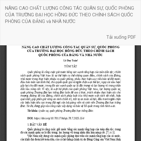
Quay
NÂNG CAO CHẤT LƯỢNG CÔNG TÁC QUÂN SỰ, QUỐC PHÒNG
trở
CỦA TRƯỜNG ĐẠI HỌC HỒNG ĐỨC THEO CHÍNH SÁCH QUỐC
lại
PHÒNG CỦA ĐẢNG và NHÀ NƯỚC
chi
tiết
Tải xuống
bài
Tải xuống PDF
báo