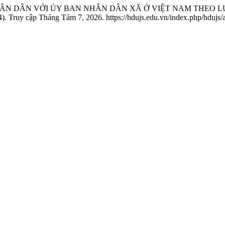
G NHÂN DÂN VỚI ỦY BAN NHÂN DÂN XÃ Ở VIỆT NAM THEO
). Truy cập Tháng Tám 7, 2026. https://hdujs.edu.vn/index.php/hdujs/a