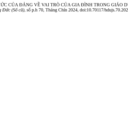
 THỨC CỦA ĐẢNG VỀ VAI TRÒ CỦA GIA ĐÌNH TRONG GIÁO
 Đức (Số cũ)
, số p.h 70, Tháng Chín 2024, doi:10.70117/hdujs.70.20