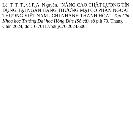
Lê, T. T. T., và P. A. Nguyễn. “NÂNG CAO CHẤT LƯỢNG TÍN
DỤNG TẠI NGÂN HÀNG THƯƠNG MẠI CỔ PHẦN NGOẠI
THƯƠNG VIỆT NAM - CHI NHÁNH THANH HÓA”.
Tạp Chí
Khoa học Trường Đại học Hồng Đức (Số cũ)
, số p.h 70, Tháng
Chín 2024, doi:10.70117/hdujs.70.2024.600.