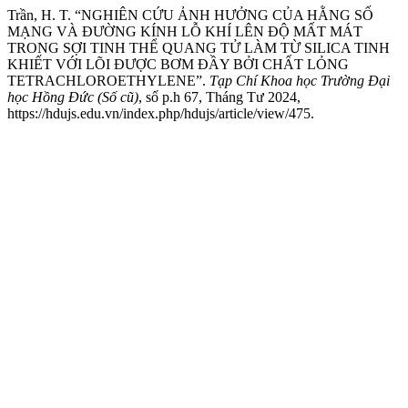
Trần, H. T. “NGHIÊN CỨU ẢNH HƯỞNG CỦA HẰNG SỐ
MẠNG VÀ ĐƯỜNG KÍNH LỖ KHÍ LÊN ĐỘ MẤT MÁT
TRONG SỢI TINH THỂ QUANG TỬ LÀM TỪ SILICA TINH
KHIẾT VỚI LÕI ĐƯỢC BƠM ĐẦY BỞI CHẤT LỎNG
TETRACHLOROETHYLENE”.
Tạp Chí Khoa học Trường Đại
học Hồng Đức (Số cũ)
, số p.h 67, Tháng Tư 2024,
https://hdujs.edu.vn/index.php/hdujs/article/view/475.