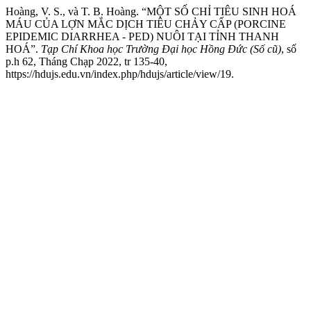
Hoàng, V. S., và T. B. Hoàng. “MỘT SỐ CHỈ TIÊU SINH HOÁ
MÁU CỦA LỢN MẮC DỊCH TIÊU CHẢY CẤP (PORCINE
EPIDEMIC DIARRHEA - PED) NUÔI TẠI TỈNH THANH
HOÁ”.
Tạp Chí Khoa học Trường Đại học Hồng Đức (Số cũ)
, số
p.h 62, Tháng Chạp 2022, tr 135-40,
https://hdujs.edu.vn/index.php/hdujs/article/view/19.