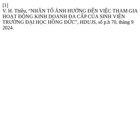
[1]
V. H. Thiều, “NHÂN TỐ ẢNH HƯỞNG ĐẾN VIỆC THAM GIA
HOẠT ĐỘNG KINH DOANH ĐA CẤP CỦA SINH VIÊN
TRƯỜNG ĐẠI HỌC HỒNG ĐỨC”,
HDUJS
, số p.h 70, tháng 9
2024.