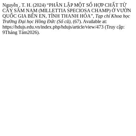
Nguyễn , T. H. (2024) “PHÂN LẬP MỘT SỐ HỢP CHẤT TỪ
CÂY SÂM NAM (MILLETTIA SPECIOSA CHAMP) Ở VƯỜN
QUỐC GIA BẾN EN, TỈNH THANH HÓA”,
Tạp chí Khoa học
Trường Đại học Hồng Đức (Số cũ)
, (67). Available at:
https://hdujs.edu.vn/index.php/hdujs/article/view/473 (Truy cập:
9Tháng Tám2026).