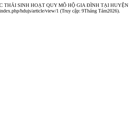
LÝ RÁC THẢI SINH HOẠT QUY MÔ HỘ GIA ĐÌNH TẠI HUYỆN
.vn/index.php/hdujs/article/view/1 (Truy cập: 9Tháng Tám2026).