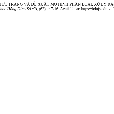
“ĐÁNH GIÁ THỰC TRẠNG VÀ ĐỀ XUẤT MÔ HÌNH PHÂN LOẠI, XỬ 
 học Hồng Đức (Số cũ)
, (62), tr 7-16. Available at: https://hdujs.edu