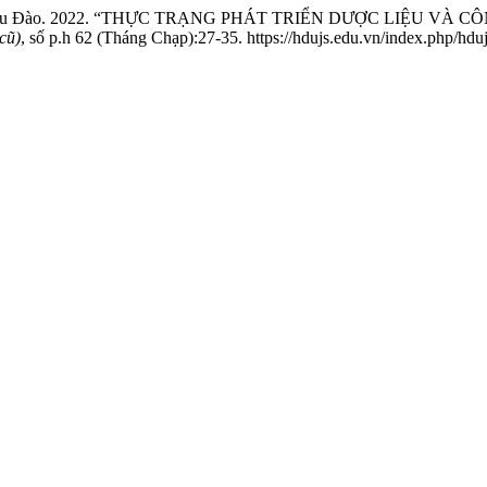
 Văn Châu Đào. 2022. “THỰC TRẠNG PHÁT TRIỂN DƯỢC LIỆU
cũ)
, số p.h 62 (Tháng Chạp):27-35. https://hdujs.edu.vn/index.php/hdujs