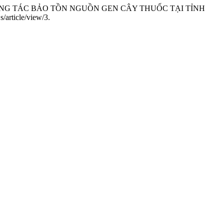
 VÀ CÔNG TÁC BẢO TỒN NGUỒN GEN CÂY THUỐC TẠI TỈNH
/article/view/3.