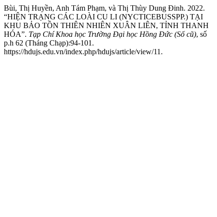
Bùi, Thị Huyền, Anh Tám Phạm, và Thị Thùy Dung Đinh. 2022.
“HIỆN TRẠNG CÁC LOÀI CU LI (NYCTICEBUSSPP.) TẠI
KHU BẢO TỒN THIÊN NHIÊN XUÂN LIÊN, TỈNH THANH
HÓA”.
Tạp Chí Khoa học Trường Đại học Hồng Đức (Số cũ)
, số
p.h 62 (Tháng Chạp):94-101.
https://hdujs.edu.vn/index.php/hdujs/article/view/11.