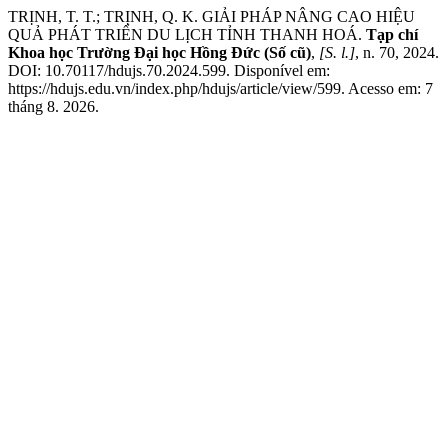
TRỊNH, T. T.; TRỊNH, Q. K. GIẢI PHÁP NÂNG CAO HIỆU
QUẢ PHÁT TRIỂN DU LỊCH TỈNH THANH HOÁ.
Tạp chí
Khoa học Trường Đại học Hồng Đức (Số cũ)
,
[S. l.]
, n. 70, 2024.
DOI: 10.70117/hdujs.70.2024.599. Disponível em:
https://hdujs.edu.vn/index.php/hdujs/article/view/599. Acesso em: 7
tháng 8. 2026.