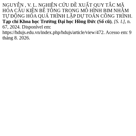
NGUYỄN , V. L. NGHIÊN CỨU ĐỀ XUẤT QUY TẮC MÃ
HÓA CẤU KIỆN BÊ TÔNG TRONG MÔ HÌNH BIM NHẰM
TỰ ĐỘNG HÓA QUÁ TRÌNH LẬP DỰ TOÁN CÔNG TRÌNH.
Tạp chí Khoa học Trường Đại học Hồng Đức (Số cũ)
,
[S. l.]
, n.
67, 2024. Disponível em:
https://hdujs.edu.vn/index.php/hdujs/article/view/472. Acesso em: 9
tháng 8. 2026.