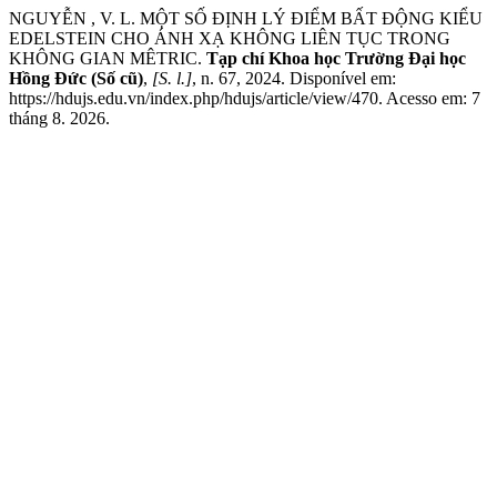
NGUYỄN , V. L. MỘT SỐ ĐỊNH LÝ ĐIỂM BẤT ĐỘNG KIỂU
EDELSTEIN CHO ÁNH XẠ KHÔNG LIÊN TỤC TRONG
KHÔNG GIAN MÊTRIC.
Tạp chí Khoa học Trường Đại học
Hồng Đức (Số cũ)
,
[S. l.]
, n. 67, 2024. Disponível em:
https://hdujs.edu.vn/index.php/hdujs/article/view/470. Acesso em: 7
tháng 8. 2026.