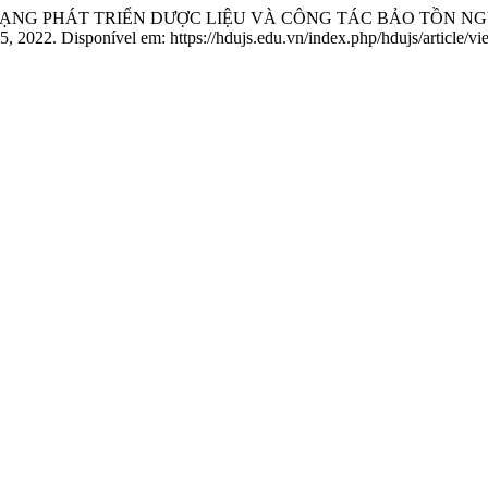
 THỰC TRẠNG PHÁT TRIỂN DƯỢC LIỆU VÀ CÔNG TÁC BẢO TỒ
-35, 2022. Disponível em: https://hdujs.edu.vn/index.php/hdujs/article/v