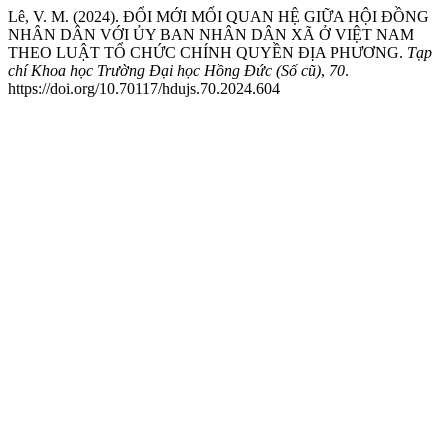
Lê, V. M. (2024). ĐỔI MỚI MỐI QUAN HỆ GIỮA HỘI ĐỒNG
NHÂN DÂN VỚI ỦY BAN NHÂN DÂN XÃ Ở VIỆT NAM
THEO LUẬT TỔ CHỨC CHÍNH QUYỀN ĐỊA PHƯƠNG.
Tạp
chí Khoa học Trường Đại học Hồng Đức (Số cũ)
,
70
.
https://doi.org/10.70117/hdujs.70.2024.604