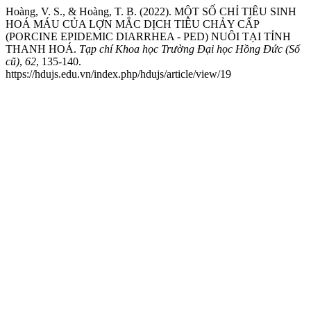
Hoàng, V. S., & Hoàng, T. B. (2022). MỘT SỐ CHỈ TIÊU SINH
HOÁ MÁU CỦA LỢN MẮC DỊCH TIÊU CHẢY CẤP
(PORCINE EPIDEMIC DIARRHEA - PED) NUÔI TẠI TỈNH
THANH HOÁ.
Tạp chí Khoa học Trường Đại học Hồng Đức (Số
cũ)
,
62
, 135-140.
https://hdujs.edu.vn/index.php/hdujs/article/view/19