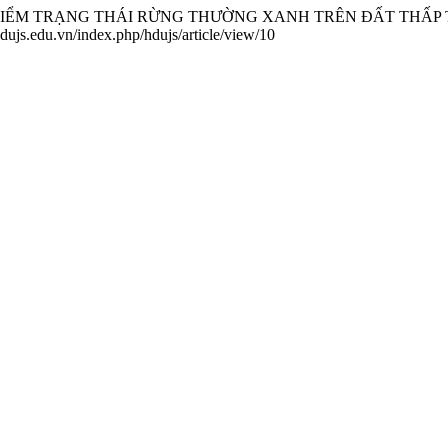
ỘT SỐ ĐẶC ĐIỂM TRẠNG THÁI RỪNG THƯỜNG XANH TRÊN ĐẤT
/hdujs.edu.vn/index.php/hdujs/article/view/10