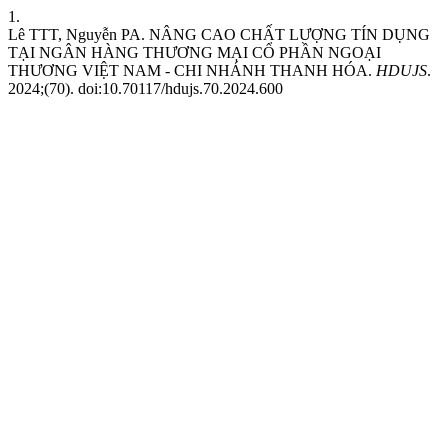
1.
Lê TTT, Nguyễn PA. NÂNG CAO CHẤT LƯỢNG TÍN DỤNG
TẠI NGÂN HÀNG THƯƠNG MẠI CỔ PHẦN NGOẠI
THƯƠNG VIỆT NAM - CHI NHÁNH THANH HÓA.
HDUJS
.
2024;(70). doi:10.70117/hdujs.70.2024.600