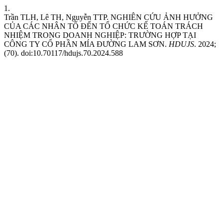
1.
Trần TLH, Lê TH, Nguyễn TTP. NGHIÊN CỨU ẢNH HƯỞNG
CỦA CÁC NHÂN TỐ ĐẾN TỔ CHỨC KẾ TOÁN TRÁCH
NHIỆM TRONG DOANH NGHIỆP: TRƯỜNG HỢP TẠI
CÔNG TY CỔ PHẦN MÍA ĐƯỜNG LAM SƠN.
HDUJS
. 2024;
(70). doi:10.70117/hdujs.70.2024.588