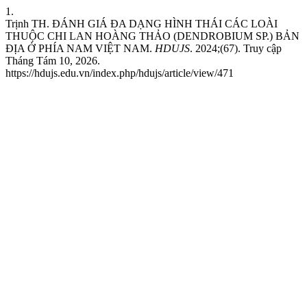
1.
Trịnh TH. ĐÁNH GIÁ ĐA DẠNG HÌNH THÁI CÁC LOÀI
THUỘC CHI LAN HOÀNG THẢO (DENDROBIUM SP.) BẢN
ĐỊA Ở PHÍA NAM VIỆT NAM.
HDUJS
. 2024;(67). Truy cập
Tháng Tám 10, 2026.
https://hdujs.edu.vn/index.php/hdujs/article/view/471