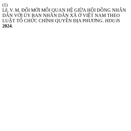
(1)
Lê, V. M. ĐỔI MỚI MỐI QUAN HỆ GIỮA HỘI ĐỒNG NHÂN
DÂN VỚI ỦY BAN NHÂN DÂN XÃ Ở VIỆT NAM THEO
LUẬT TỔ CHỨC CHÍNH QUYỀN ĐỊA PHƯƠNG.
HDUJS
2024
.