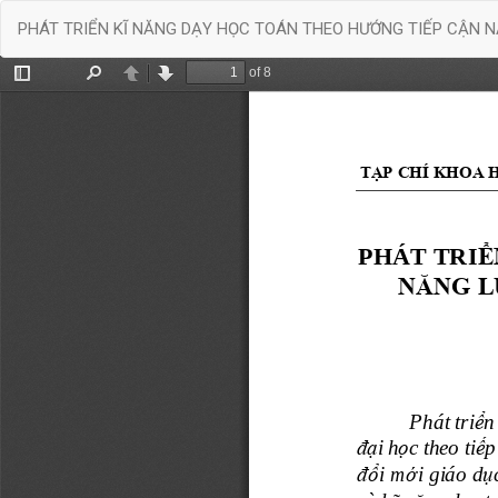
Quay
PHÁT TRIỂN KĨ NĂNG DẠY HỌC TOÁN THEO HƯỚNG TIẾP CẬN N
trở
lại
chi
tiết
bài
báo