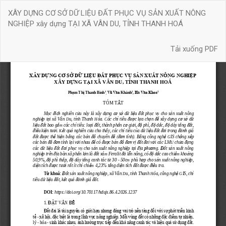
Quay
XÂY DỰNG CƠ SỞ DỮ LIỆU ĐẤT PHỤC VỤ SẢN XUẤT NÔNG
trở
NGHIỆP xây dựng TẠI XÃ VÂN DU, TỈNH THANH HOÁ
lại
chi
Tải xuống
tiết
Tải xuống PDF
bài
báo