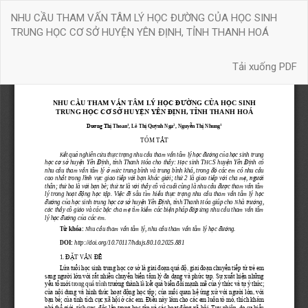
Quay
NHU CẦU THAM VẤN TÂM LÝ HỌC ĐƯỜNG CỦA HỌC SINH
trở
TRUNG HỌC CƠ SỞ HUYỆN YÊN ĐỊNH, TỈNH THANH HOÁ
lại
chi
Tải xuống
tiết
Tải xuống PDF
bài
báo